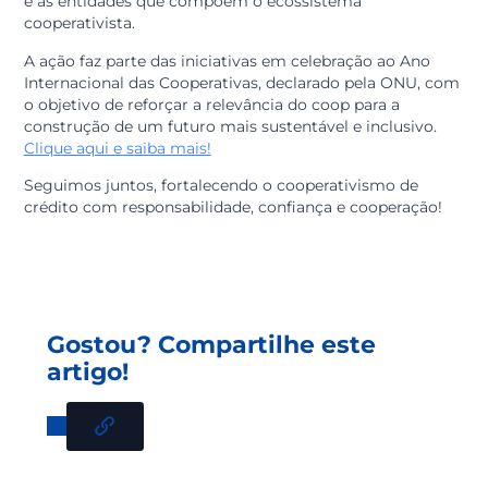
cooperativismo financeiro.
A participação de Davi reforçou o compromisso da
credi
&
gente
com a formação contínua de suas equipe
com a transparência nas relações com os cooperados.
Mais do que um momento informativo, o evento foi
também um gesto de aproximação entre as cooperati
e as entidades que compõem o ecossistema
cooperativista.
A ação faz parte das iniciativas em celebração ao Ano
Internacional das Cooperativas, declarado pela ONU, 
o objetivo de reforçar a relevância do coop para a
construção de um futuro mais sustentável e inclusivo.
Clique aqui e saiba mais!
Seguimos juntos, fortalecendo o cooperativismo de
crédito com responsabilidade, confiança e cooperação