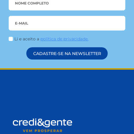
Extraordinária, como o próprio nome já sugere, é
[…]
LEIA MAIS
FIQUE POR DENTRO
DAS NOVIDADES!
Conteúdos que apoiam seu crescimento 
impulsionam a sua prosperidade!
NAME
*