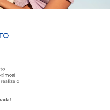
TIMENTO
OS!
planejamento
am mais próximos!
reserva e realize o