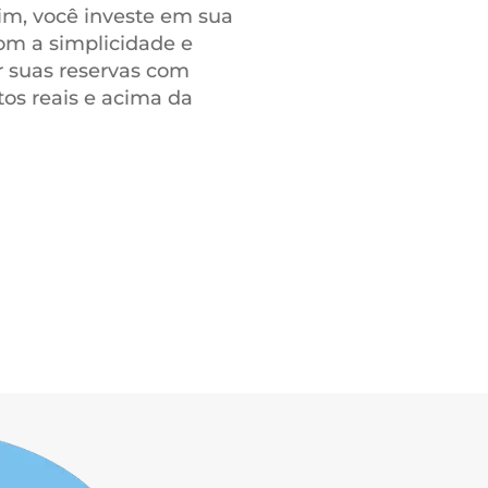
DO FGCOOP
OPERATIVISMO DE CRÉDITO).
 e seguro.
 um cooperado você também se
ente
? Assim, você investe em sua
anceira e com a simplicidade e
 para fazer suas reservas com
 rendimentos reais e acima da
vas.