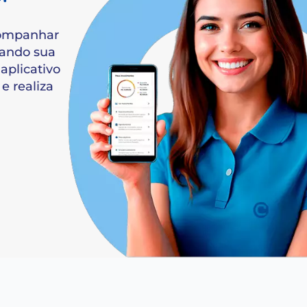
SAIBA MAIS
M
AIS.
pode acompanhar
 acessando sua
és do aplicativo
anha e realiza