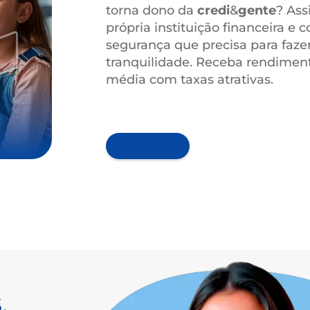
SEGURANÇA 
(FUNDO GARANTIDOR DO CO
Aqui, investir é
simples
Você sabia que sendo
torna dono da
credi
&
g
própria instituição fin
segurança que precisa
tranquilidade. Receba
média com taxas atrati