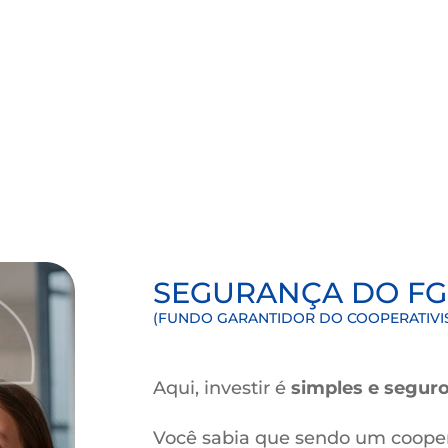
ANTAGENS DE INVESTIR C
a
credi
&
gente
, você encontra mais do que sol
encontra apoio para ir mais lon