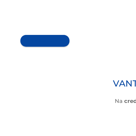
Disponibilizamos o RDC (Recibo de D
uma aplicação de renda fixa exclusiv
Trata-se de uma escolha de baixo ris
diária.
ABRA SUA CONTA