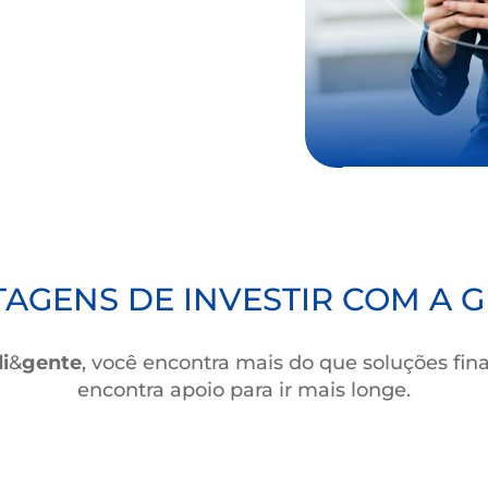
epósito Cooperativo),
a de cooperativas.
co com rentabilidade