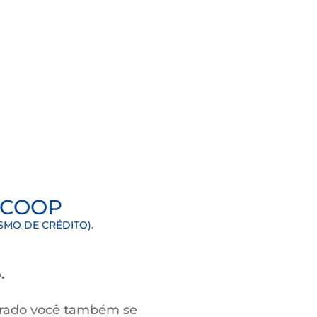
OM A GENTE
uções financeiras,
ge.