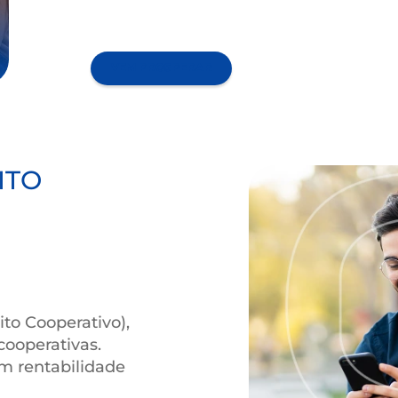
Abra sua conta e inicie ago
VEM PROSPERAR
PÓSITO