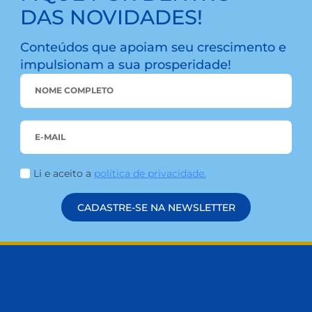
de 2021, que ocorreu em 02/07/2021, pudemos
trazer aos nosso cooperados uma alternativa
inovadora e personalizada oferecida pela Hallo,
startup especializada em desenvolver soluções
digitais para instituições financeiras, onde os
cooperados que […]
LEIA MAIS
FIQUE POR DENTRO
DAS NOVIDADES!
Conteúdos que apoiam seu crescimento 