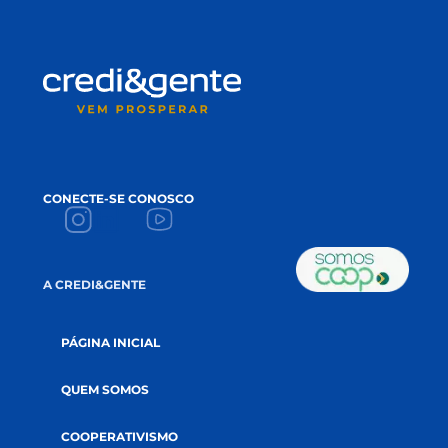
impulsionam a sua prosperidade!
NAME
*
EMAIL
*
ACEITE
Li e aceito a
política de privacidade.
CADASTRE-SE NA NEWSLETTER