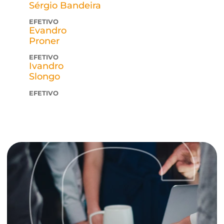
O Conselho Fiscal da
credi
&
gente
é composto p
três membros efetivos e por um suplente, send
que todos eles são associados à cooperativa e
eleitos em Assembleia Geral. Sua principal
atribuição é exercer, de maneira assídua,
minuciosa e transparente, a fiscalização sobre a
operações e as atividades da Cooperativa.
Sérgio Bandeira
EFETIVO
Evandro
Proner
EFETIVO
Ivandro