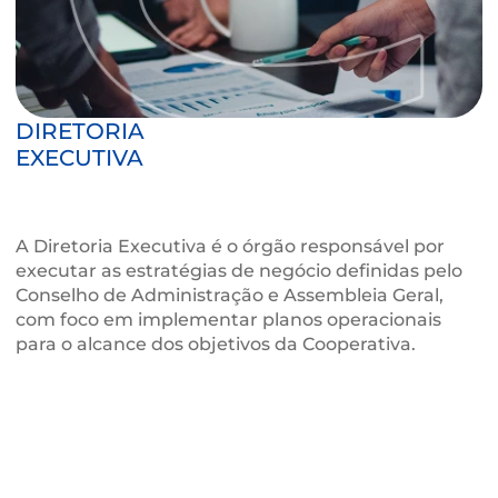
Slongo
EFETIVO