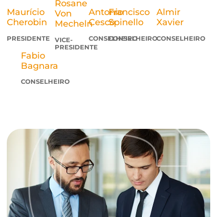
necessidades dos cooperados, além de possuir
outras atribuições descritas em nosso Estatuto
Social.
Rosane
Maurício
Antonio
Francisco
Almir
Von
Cherobin
Cesco
Spinello
Xavier
Mecheln
PRESIDENTE
CONSELHEIRO
CONSELHEIRO
CONSELHE
VICE-
PRESIDENTE
Fabio
Bagnara
CONSELHEIRO