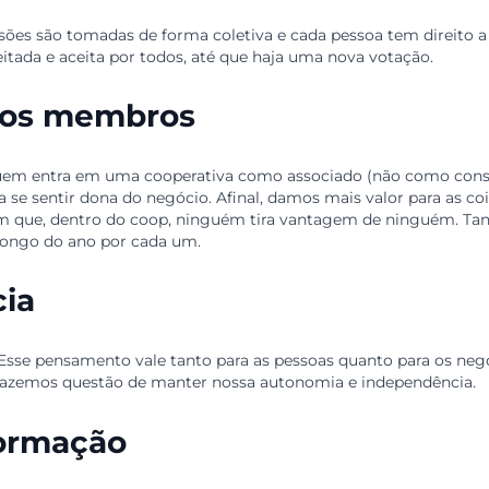
e livre
e de gênero, raça, idade, renda, orientação sexual, relig
r na cooperativa. Feito isso, ele pode bater no peito, c
ca pelos membros
as decisões são tomadas de forma coletiva e cada pessoa
 respeitada e aceita por todos, até que haja uma nova vo
ca dos membros
isso, quem entra em uma cooperativa como associado (nã
 a pessoa se sentir dona do negócio. Afinal, damos mais va
nderem que, dentro do coop, ninguém tira vantagem de ni
ada ao longo do ano por cada um.