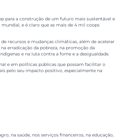
 modelo de negócios inclu
ância do coop para a construção de um futuro mais sust
erativismo mundial, e é claro que as mais de 4 mil coo
omo escassez de recursos e mudanças climáticas, além de
s cooperativas na erradicação da pobreza, na promoção da
ia, povos indígenas e na luta contra a fome e a desigua
 institucional e em políticas públicas que possam facili
o cada vez mais pelo seu impacto positivo, especialmente