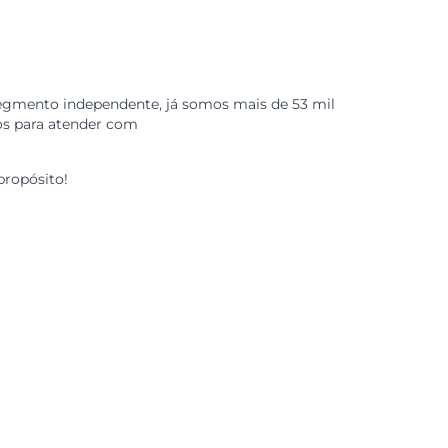
eiras para comprar o básico, viu que conseguia um preço
parência.