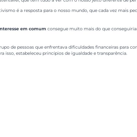
ivismo: sempre que possível, unimos forças para crescer.
ão de puxar outra para cima. Mais do que isso: em vez d
s. Isso é intercooperação – um jeito diferente de pensar 
dade
te de tudo o que recebe.
 para a realização de projetos que promovam o desenvol
to sustentável, que tem tudo a ver com o nosso jeito di
cooperativismo é a resposta para o nosso mundo, que ca
s com interesse em comum
consegue muito mais do que 