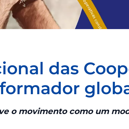
acional das Co
nsformador gl