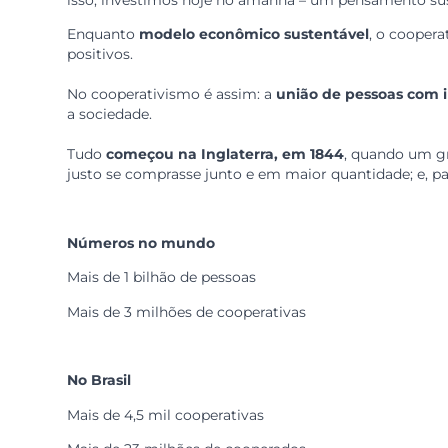
Existe um pacto de lealdade dentro do cooperat
Quando uma cooperativa cresce, ela tem a miss
cooperativas para atingir os melhores resultado
concorrentes.
Interesse pela comuni
O coop faz questão de devolver à sociedade par
Reservamos uma parcela dos nossos resultados
isso, investimos hoje no amanhã – um pensamen
Enquanto
modelo econômico sustentável
, o 
positivos.
No cooperativismo é assim: a
união de pessoa
a sociedade.