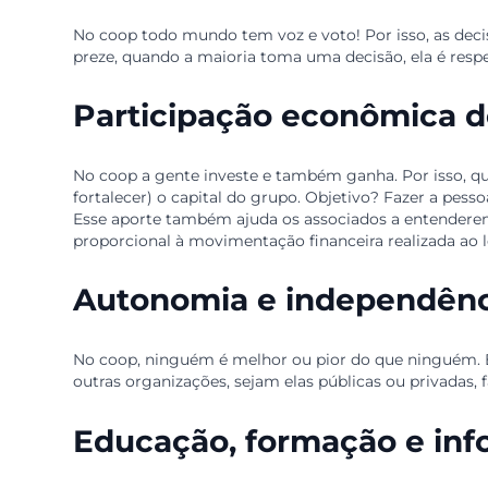
Adesão voluntária 
No coop, todos são bem-vindos, independentement
cooperado cumpra os deveres assumidos ao entra
Gestão democráti
No coop todo mundo tem voz e voto! Por isso, 
preze, quando a maioria toma uma decisão, ela é
Participação econômi
No coop a gente investe e também ganha. Por 
fortalecer) o capital do grupo. Objetivo? Fazer
Esse aporte também ajuda os associados a ente
proporcional à movimentação financeira realiz