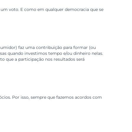
ião ou preferência política. Nossa única exigência é que c
om orgulho, e mostrar ao mundo que é coop.
 tem direito a um voto. E como em qualquer democracia 
tação.
o como consumidor) faz uma contribuição para formar (
lor para as coisas quando investimos tempo e/ou dinheiro 
nguém. Tanto que a participação nos resultados será