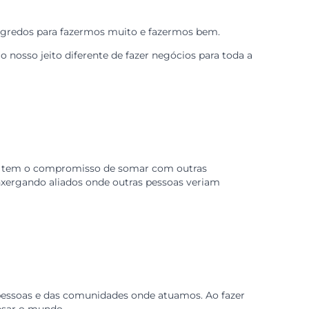
 para os negócios. Por isso, sempre que fazemos acordo
ependência.
ás, é um dos segredos para fazermos muito e fazermos bem
ção sobre o nosso jeito diferente de fazer negócios par