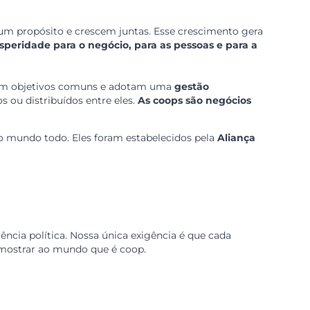
conomia: no agro, na saúde, nos serviços financeiros, na e
 unem por um propósito e crescem juntas. Esse crescim
ltando em
prosperidade para o negócio, para as pessoas 
e compartilham objetivos comuns e adotam uma
gestão
 reinvestidos ou distribuídos entre eles.
As coops são n
operativas no mundo todo. Eles foram estabelecidos pel