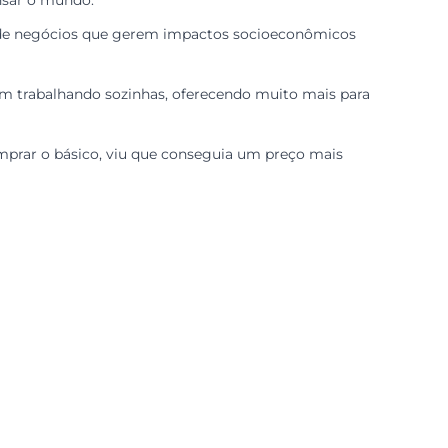
e competir, ela tem o compromisso de somar com outras
os negócios, enxergando aliados onde outras pessoas veria
vimento das pessoas e das comunidades onde atuamos. Ao
ferente de pensar o mundo.
da vez mais pede negócios que gerem impactos socioecon
conseguiriam trabalhando sozinhas, oferecendo muito m