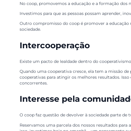
Autonomia e independ
No coop, ninguém é melhor ou pior do que ning
outras organizações, sejam elas públicas ou pr
Educação, formação e
No coop, promovemos a educação e a formação
Investimos para que as pessoas possam aprender
Outro compromisso do coop é promover a educaç
sociedade.
Intercooperação