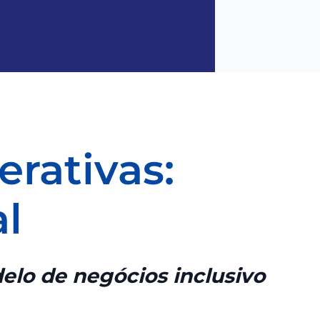
operativas:
obal