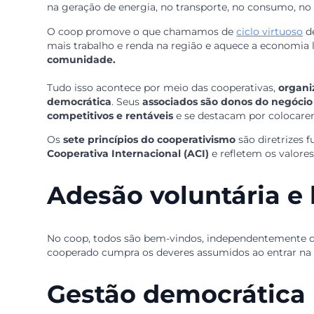
https://youtu.be/BmETBPxteIA
Conheça o coop
O cooperativismo é um jeito de
empreender de
na geração de energia, no transporte, no cons
O coop promove o que chamamos de
ciclo vir
mais trabalho e renda na região e aquece a ec
comunidade.
Tudo isso acontece por meio das cooperativas,
democrática
. Seus
associados são donos do n
competitivos e rentáveis
e se destacam por co
Os
sete princípios do cooperativismo
são diret
Cooperativa Internacional (ACI)
e refletem os 