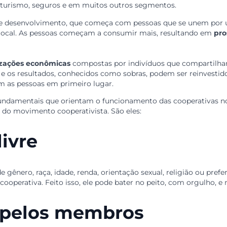
 forma coletiva
e está presente em diversos
setores
da e
umo, no turismo, seguros e em muitos outros segmentos.
tuoso
de desenvolvimento, que começa com pessoas que se
onomia local. As pessoas começam a consumir mais, resu
organizações econômicas
compostas por indivíduos qu
egócio
e os resultados, conhecidos como sobras, podem ser
locarem as pessoas em primeiro lugar.
rizes fundamentais que orientam o funcionamento das co
valores do movimento cooperativista. São eles: