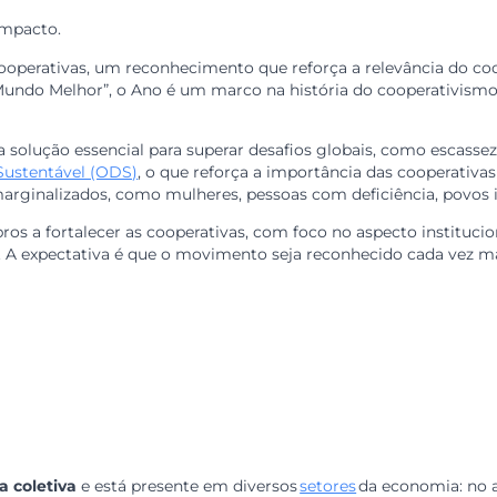
move o movimento como um
 nosso impacto.
das Cooperativas, um reconhecimento que reforça a relev
 um Mundo Melhor”, o Ano é um marco na história do coop
o uma solução essencial para superar desafios globais, c
mento Sustentável (ODS)
, o que reforça a importância da
os marginalizados, como mulheres, pessoas com deficiênc
membros a fortalecer as cooperativas, com foco no aspecto
mental. A expectativa é que o movimento seja reconhecid