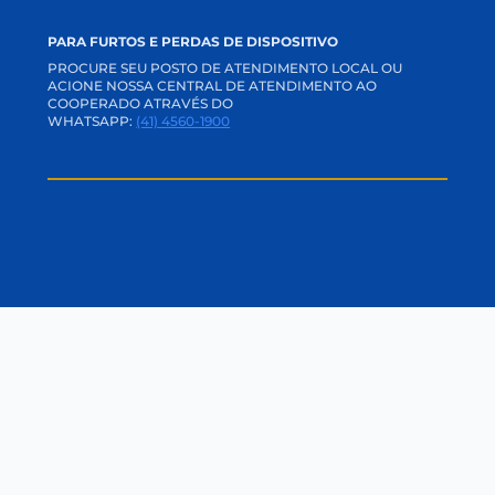
SOLUÇÕES
CRÉDITOS
SEGUROS
INVESTIMENTOS
RELACIONAMENTO
CANAIS DE COMUNICAÇÃO
APP E INTERNET BANKING
ACADEMIA CREDI
TRABALHE CONOSCO
PERGUNTAS FREQUENTES