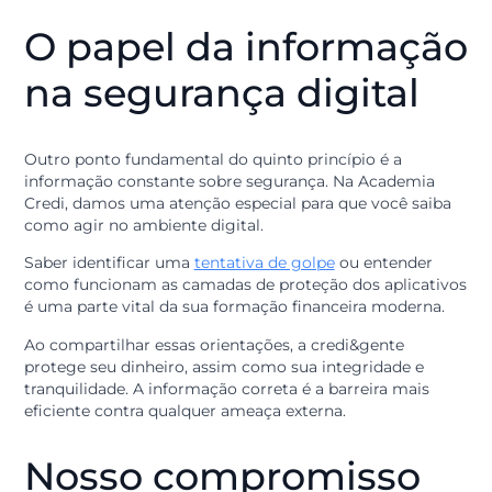
financeiro?
Muitas pessoas acreditam que precisam de muito
dinheiro para começar a se preocupar com
educação
financeira
, mas a verdade é exatamente o oposto.
É justamente através do conhecimento que se aprend
gerenciar melhor os recursos, por menores que sejam
para que eles cresçam de forma sustentável.
Quando você entende como planejar uma compra ou
como avaliar um investimento, você deixa de ser refé
das circunstâncias e passa a ser o protagonista da sua
própria história financeira. Esse é o verdadeiro sentido
prosperidade que buscamos na credi&gente.
O papel da informaç
na segurança digital