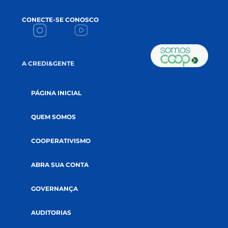
FIQUE POR DENTRO
DAS NOVIDADES!
Conteúdos que apoiam seu crescimento 
impulsionam a sua prosperidade!
NAME
*
EMAIL
*
ACEITE
Li e aceito a
política de privacidade.
CADASTRE-SE NA NEWSLETTER