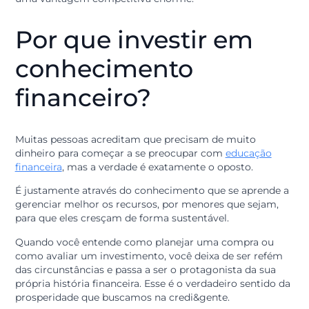
Você pode aprender sobre como organizar o orçamen
doméstico, entender a importância de uma
reserva de
segurança
ou descobrir como os princípios
cooperativistas influenciam diretamente nas taxas ma
justas que você recebe.
Além de vídeos e textos informativos, a plataforma bu
manter o cooperado atualizado sobre as mudanças no
mercado e novas formas de proteger seu patrimônio.
Em um mundo onde as fraudes digitais e as mudança
econômicas são constantes, ter uma fonte de informa
confiável e ligada à sua própria instituição financeira é
uma vantagem competitiva enorme.
Por que investir em
conhecimento