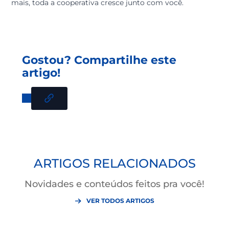
crescimento
O compromisso da credi&gente com a educação,
formação e informação é o que nos diferencia. Nosso
time de profissionais quer ajudar você a construir um
relação de parceria onde o seu crescimento intelectual
financeiro é a maior meta.
Convidamos você a explorar a Academia Credi e fazer 
conhecimento uma parte ativa do seu planejamento p
este ano.
Lembre-se que o investimento em si mesmo é o únic
que garante retornos permanentes e que ninguém po
tirar de você.
Acesse nossa plataforma, aproveite os conteúdos e
descubra como a informação certa pode abrir portas 
uma vida muito mais próspera. Quando você aprende