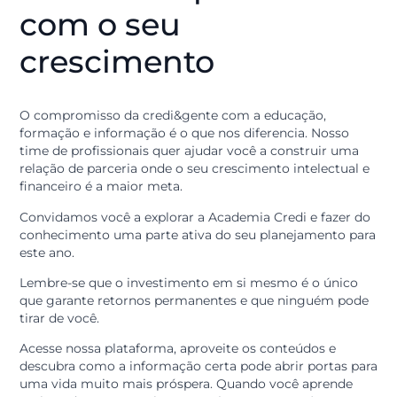
Outro ponto fundamental do quinto princípio é a
informação constante sobre segurança. Na Academia
Credi, damos uma atenção especial para que você sai
como agir no ambiente digital.
Saber identificar uma
tentativa de golpe
ou entender
como funcionam as camadas de proteção dos aplicati
é uma parte vital da sua formação financeira moderna
Ao compartilhar essas orientações, a credi&gente
protege seu dinheiro, assim como sua integridade e
tranquilidade. A informação correta é a barreira mais
eficiente contra qualquer ameaça externa.
Nosso compromisso
com o seu