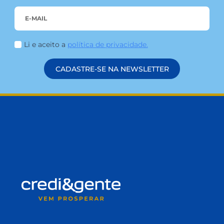
BLOG
MEIO AMBIENTE: CREDI&GENTE E O COMPROMISSO COM
A SUSTENTABILIDADE
Na credi&gente, acreditamos que o cuidado com
o meio ambiente começa com pequenas
atitudes. E quando essas ações são guiadas por
valores sólidos e um compromisso real com as
pessoas e com o planeta, elas se tornam parte de
algo muito maior: a construção de um futuro mais
sustentável. Mais do que uma cooperativa de […]
LEIA MAIS