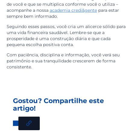
O mundo das finanças está em constante mudança, 
novas tecnologias e opções de investimento surgindo
todo momento.
Por isso, nunca pare de aprender. A leitura de artigos, 
participação em palestras e o uso de plataformas de
ensino são investimentos que trazem os melhores
rendimentos.
Na credi&gente, incentivamos que cada cooperado
busque entender melhor os mecanismos do mercado 
do cooperativismo.
Quanto mais você conhece sobre rendimentos e
planejamento, mais segurança você tem para tomar
decisões que favoreçam o seu crescimento.
O conhecimento é o único ativo que ninguém pode tir
de você e que se multiplica conforme você o utiliza –
acompanhe a nossa
academia credi&gente
para estar