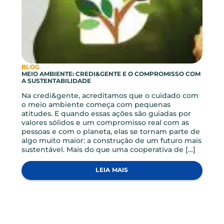
BLOG, NOTICIAS
CONHECIMENTO QUE FORTALECE: COLABORADORES
PARTICIPAM DE ENCONTRO COM O FGCOOP
No dia 12 de maio, recebemos o convidado
especial Davi da Costa Aires de Oliveira, Gerente
de Operações e Relacionamento no FGCoop –
Fundo Garantidor do Cooperativismo de Crédito
para um encontro com nossos colaboradores.
Durante a apresentação realizada em um
encontro online com a presença de todos os
colaboradores da credi&gente, Davi compartilhou
conhecimentos […]
LEIA MAIS