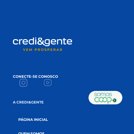
algo muito maior: a construção de um futuro mais
sustentável. Mais do que uma cooperativa de […]
LEIA MAIS
FIQUE POR DENTRO
DAS NOVIDADES!
Conteúdos que apoiam seu crescimento 
impulsionam a sua prosperidade!
NAME
*