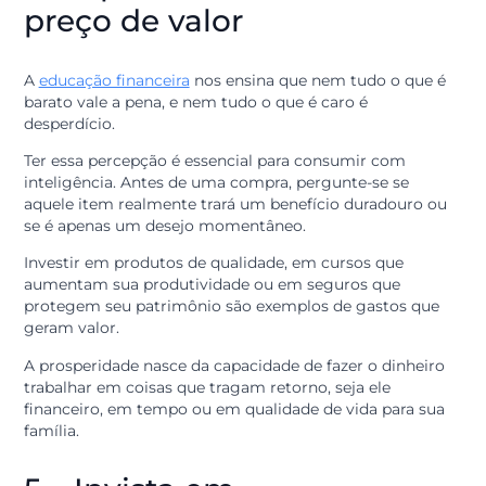
Assim que receber sua renda, separe uma parte para s
investimentos
ou para sua reserva. Mesmo que o valor
seja pequeno no início, o mais importante aqui é a
construção do hábito.
Ao se pagar primeiro, você envia uma mensagem para
de que o seu futuro e a sua segurança são as prioridad
Esse comportamento é o que garante que você terá
recursos para aproveitar oportunidades ou enfrentar
imprevistos sem desespero.
4 – Aprenda a diferenciar
preço de valor
A
educação financeira
nos ensina que nem tudo o que 
barato vale a pena, e nem tudo o que é caro é
desperdício.