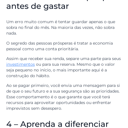
Dê nome e valor aos seus desejos. Em vez de apenas
querer economizar, defina que você quer poupar um
valor específico para trocar de carro em dois anos ou
para fazer uma viagem especial.
Quando o esforço de poupar tem um propósito real, fi
muito mais fácil manter a disciplina e evitar compras 
impulso que não agregam valor à sua vida.
3 – Crie o hábito de poupa
antes de gastar
Um erro muito comum é tentar guardar apenas o que
sobra no final do mês. Na maioria das vezes, não sobra
nada.
O segredo das pessoas prósperas é tratar a economia
pessoal como uma conta prioritária.