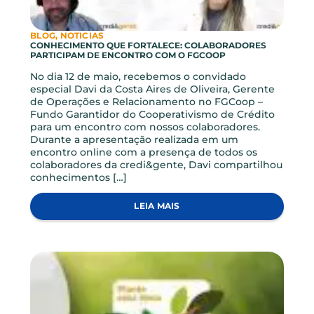
BLOG, INVESTIMENTOS
GUIA APLICATIVO
Dicas para você navegar pelo nosso app. Com o
app da Credi você tem os benefícios da sua
instituição financeira de forma simples e fácil.
Após realizar seu acesso ao app da Credi, você
poderá consultar e movimentar a sua conta
corrente, fazer transferências para suas contas ou
de terceiros via TED, realizar investimentos,
resgates […]
LEIA MAIS