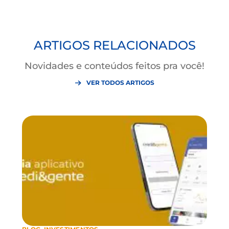
sempre bem informado.
Seguindo esses passos, você cria um alicerce sólido pa
uma vida financeira saudável. Lembre-se que a
prosperidade é uma construção diária e que cada
pequena escolha positiva conta.
Com paciência, disciplina e informação, você verá seu
patrimônio e sua tranquilidade crescerem de forma
consistente.
Gostou? Compartilhe este
artigo!