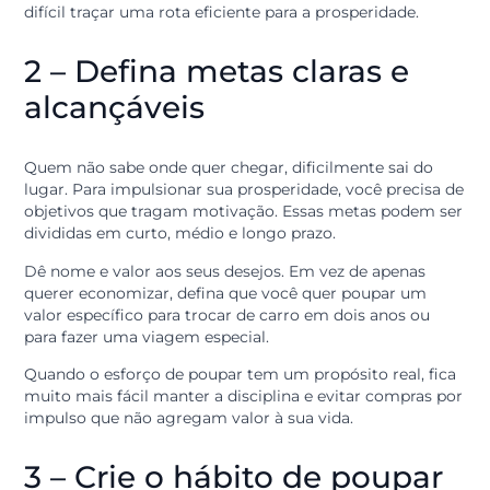
Liste todas as suas fontes de renda e, principalmente,
todos os seus gastos, dos maiores aos menores.
Ter clareza sobre o seu fluxo de caixa permite identific
desperdícios e entender quais despesas são fixas e qua
são supérfluas.
Esse mapeamento é a base para o seu
planejamento
financeiro
. Sem saber o ponto de partida, fica muito
difícil traçar uma rota eficiente para a prosperidade.
2 – Defina metas claras e
alcançáveis
Quem não sabe onde quer chegar, dificilmente sai do
lugar. Para impulsionar sua prosperidade, você precisa
objetivos que tragam motivação. Essas metas podem 
divididas em curto, médio e longo prazo.