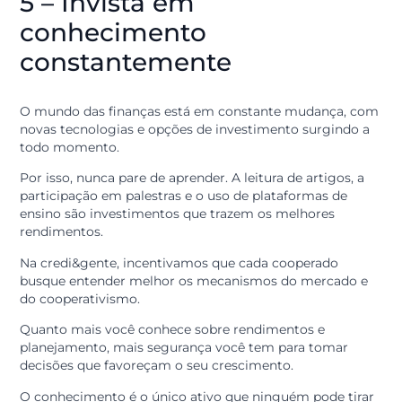
Ter essa percepção é essencial para consumir com
inteligência. Antes de uma compra, pergunte-se se
aquele item realmente trará um benefício duradouro 
se é apenas um desejo momentâneo.
Investir em produtos de qualidade, em cursos que
aumentam sua produtividade ou em seguros que
protegem seu patrimônio são exemplos de gastos qu
geram valor.
A prosperidade nasce da capacidade de fazer o dinheir
trabalhar em coisas que tragam retorno, seja ele
financeiro, em tempo ou em qualidade de vida para su
família.
5 – Invista em
conhecimento
constantemente