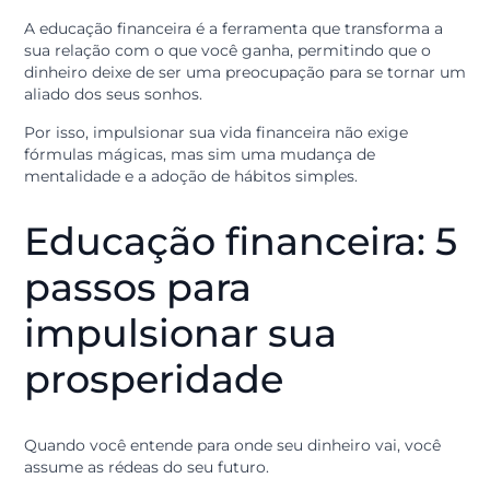
Falar sobre prosperidade muitas vezes traz a ideia de
sorte ou de algo inalcançável. No entanto, no dia a dia
credi&gente, percebemos que a verdadeira prosperida
é fruto de escolhas conscientes e de um aprendizado
contínuo sobre como lidar com o dinheiro.
A educação financeira é a ferramenta que transforma 
sua relação com o que você ganha, permitindo que o
dinheiro deixe de ser uma preocupação para se torna
aliado dos seus sonhos.
Por isso, impulsionar sua vida financeira não exige
fórmulas mágicas, mas sim uma mudança de
mentalidade e a adoção de hábitos simples.
Educação financeira: 
passos para
impulsionar sua