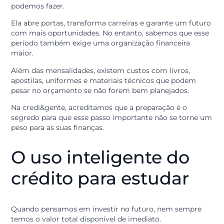
O início de um novo ciclo de estudos traz sempre um
mistura de entusiasmo e planejamento. Seja para que
está ingressando na faculdade, fazendo um curso de
especialização ou organizando a rotina escolar dos filh
a educação é um dos investimentos mais valiosos que
podemos fazer.
Ela abre portas, transforma carreiras e garante um fut
com mais oportunidades. No entanto, sabemos que es
período também exige uma organização financeira
maior.
Além das mensalidades, existem custos com livros,
apostilas, uniformes e materiais técnicos que podem
pesar no orçamento se não forem bem planejados.
Na credi&gente, acreditamos que a preparação é o
segredo para que esse passo importante não se torne
peso para as suas finanças.