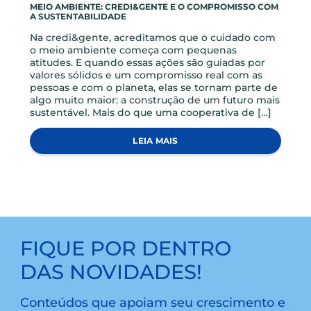
BLOG, NOTICIAS
CONHECIMENTO QUE FORTALECE: COLABORADORES
PARTICIPAM DE ENCONTRO COM O FGCOOP
No dia 12 de maio, recebemos o convidado
especial Davi da Costa Aires de Oliveira, Gerente
de Operações e Relacionamento no FGCoop –
Fundo Garantidor do Cooperativismo de Crédito
para um encontro com nossos colaboradores.
Durante a apresentação realizada em um
encontro online com a presença de todos os
colaboradores da credi&gente, Davi compartilhou
conhecimentos […]
LEIA MAIS