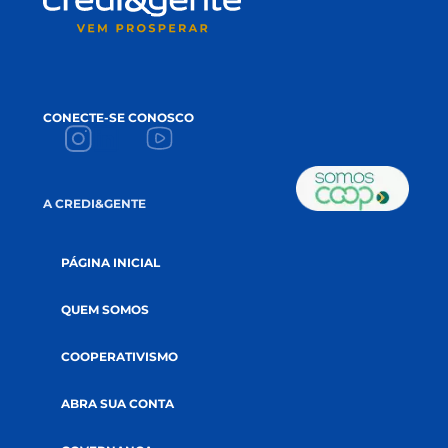
FIQUE POR DENTRO
DAS NOVIDADES!
Conteúdos que apoiam seu crescimento 
impulsionam a sua prosperidade!
NAME
*
EMAIL
*
ACEITE
Li e aceito a
política de privacidade.