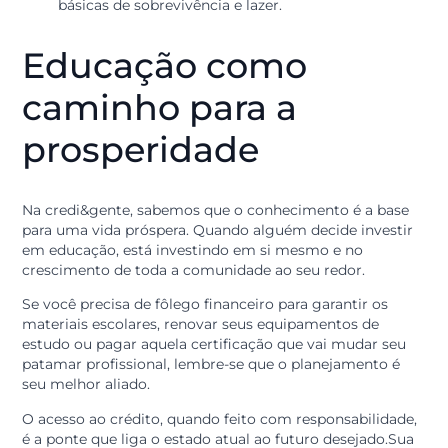
planejamento
E o que fazer para que começar uma boa organização
nesse sentido? Confira abaixo algumas ações para tom
Faça uma lista completa: coloque no papel desde
matrícula até custos com transporte e alimentaç
Inclua uma estimativa para livros e possíveis
materiais extras que o curso exige;
Pesquise preços com antecedência: materiais
escolares e livros técnicos variam muito entre os
fornecedores. Com o recurso em mãos, o poder 
negociação para reduzir o valor total aumenta
muito;
Avalie o custo benefício: veja se os prazos de
pagamento permitem concluir o curso com
tranquilidade, sem comprometer as necessidade
básicas de sobrevivência e lazer.