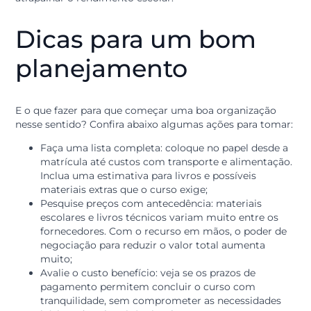
planejamento mensal. Isso traz clareza para as contas 
casa, permitindo que o investimento na formação
aconteça sem sobressaltos.
Como se organizar
para o ciclo de estud
Antes de buscar qualquer recurso externo, é importan
fazer um levantamento detalhado de todos os custos
envolvidos no semestre ou no ano letivo.
Isso evita imprevistos no meio do caminho que poss
atrapalhar o rendimento escolar.
Dicas para um bom