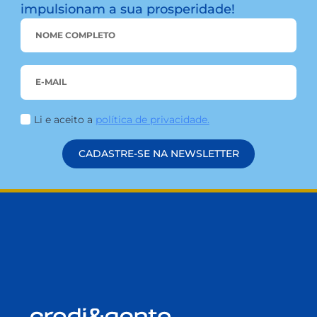
BLOG
MEIO AMBIENTE: CREDI&GENTE E O COMPROMISSO COM
A SUSTENTABILIDADE
Na credi&gente, acreditamos que o cuidado com
o meio ambiente começa com pequenas
atitudes. E quando essas ações são guiadas por
valores sólidos e um compromisso real com as
pessoas e com o planeta, elas se tornam parte de
algo muito maior: a construção de um futuro mais
sustentável. Mais do que uma cooperativa de […]
LEIA MAIS