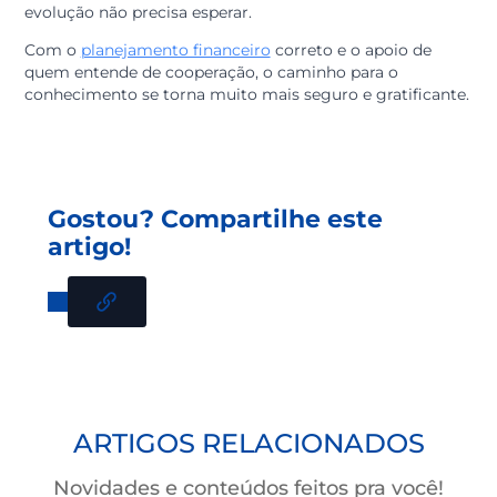
Educação como
caminho para a
prosperidade
Na credi&gente, sabemos que o conhecimento é a bas
para uma vida próspera. Quando alguém decide invest
em educação, está investindo em si mesmo e no
crescimento de toda a comunidade ao seu redor.
Se você precisa de fôlego financeiro para garantir os
materiais escolares, renovar seus equipamentos de
estudo ou pagar aquela certificação que vai mudar se
patamar profissional, lembre-se que o planejamento é
seu melhor aliado.
O acesso ao crédito, quando feito com responsabilidad
é a ponte que liga o estado atual ao futuro desejado.S