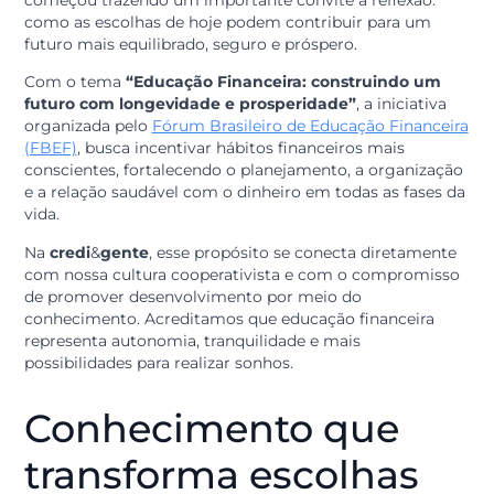
18 e 24 de maio
A Semana Nacional de Educação Financeira (ENEF)
começou trazendo um importante convite à reflexão:
como as escolhas de hoje podem contribuir para um
futuro mais equilibrado, seguro e próspero.
Com o tema
“Educação Financeira: construindo um
futuro com longevidade e prosperidade”
, a iniciativ
organizada pelo
Fórum Brasileiro de Educação Finance
(FBEF)
, busca incentivar hábitos financeiros mais
conscientes, fortalecendo o planejamento, a organiza
e a relação saudável com o dinheiro em todas as fases
vida.
Na
credi
&
gente
, esse propósito se conecta diretamen
com nossa cultura cooperativista e com o compromis
de promover desenvolvimento por meio do
conhecimento. Acreditamos que educação financeira
representa autonomia, tranquilidade e mais