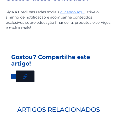
Vem com a gente construir um futuro mais próspero.
Acesse agora e confira!
Academia credi&gente
Na
credi
&
gente,
seguimos incentivando iniciativas q
promovam aprendizado, cooperação e desenvolviment
porque acreditamos que investir em conhecimento é
também investir em qualidade de vida e prosperidade
para o futuro.
Gostou desse conteúdo?
Siga a Credi nas redes sociais
clicando aqui
, ative o
sininho de notificação e acompanhe conteúdos
exclusivos sobre educação financeira, produtos e servi
e muito mais!