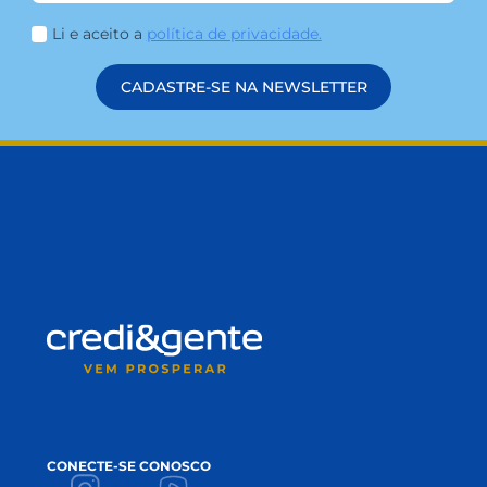
destinação de recursos para expansão, a
distribuição de sobras ou prejuízo. Assembleia
Extraordinária, como o próprio nome já sugere, é
[…]
LEIA MAIS
FIQUE POR DENTRO
DAS NOVIDADES!
Conteúdos que apoiam seu crescimento 
impulsionam a sua prosperidade!
NAME
*