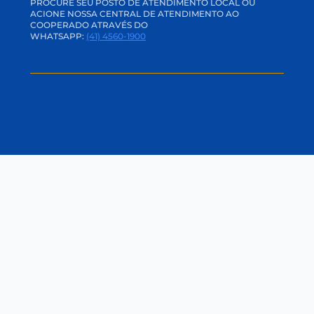
CANAIS DE COMUNICAÇÃO
APP E INTERNET BANKING
ACADEMIA CREDI
TRABALHE CONOSCO
PERGUNTAS FREQUENTES
OUVIDORIA
CANAL DE PRIVACIDADE
SVR
CANAL DE DENÚNCIAS