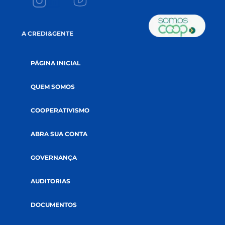
EMAIL
*
ACEITE
Li e aceito a
política de privacidade.
CADASTRE-SE NA NEWSLETTER