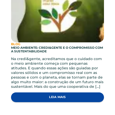
BLOG, NOTICIAS
CONHECIMENTO QUE FORTALECE: COLABORADORES
PARTICIPAM DE ENCONTRO COM O FGCOOP
No dia 12 de maio, recebemos o convidado
especial Davi da Costa Aires de Oliveira, Gerente
de Operações e Relacionamento no FGCoop –
Fundo Garantidor do Cooperativismo de Crédito
para um encontro com nossos colaboradores.
Durante a apresentação realizada em um
encontro online com a presença de todos os
colaboradores da credi&gente, Davi compartilhou
conhecimentos […]