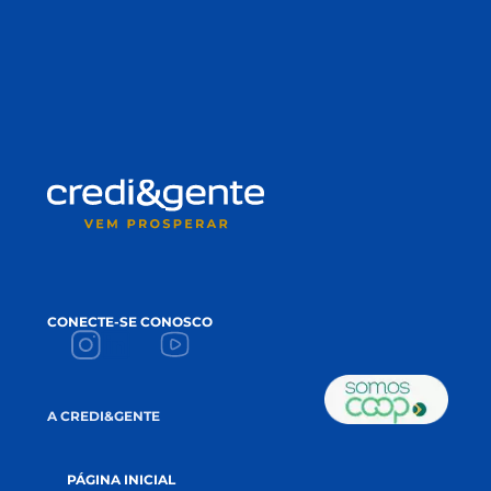
valores sólidos e um compromisso real com as
pessoas e com o planeta, elas se tornam parte de
algo muito maior: a construção de um futuro mais
sustentável. Mais do que uma cooperativa de […]
LEIA MAIS
FIQUE POR DENTRO
DAS NOVIDADES!
Conteúdos que apoiam seu crescimento 
impulsionam a sua prosperidade!
NAME
*