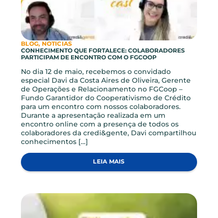
BLOG, INVESTIMENTOS
GUIA APLICATIVO
Dicas para você navegar pelo nosso app. Com o
app da Credi você tem os benefícios da sua
instituição financeira de forma simples e fácil.
Após realizar seu acesso ao app da Credi, você
poderá consultar e movimentar a sua conta
corrente, fazer transferências para suas contas ou
de terceiros via TED, realizar investimentos,
resgates […]
LEIA MAIS