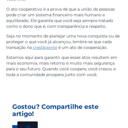
financeira.
A credi&gente e o se
crescimento
A credi&gente existe para facilitar esses atos cooperat
e garantir que eles sejam ferramentas reais de
prosperidade. Ao escolher realizar suas movimentaçõ
financeiras aqui, você fortalece um modelo que valoriz
desenvolvimento local e a justiça financeira.
Cada ação sua dentro da cooperativa ajuda a manter o
dinheiro circulando na região, financiando sonhos de
outros cooperados e gerando emprego e renda onde
você vive.
O ato cooperativo é a prova de que a união de pessoas