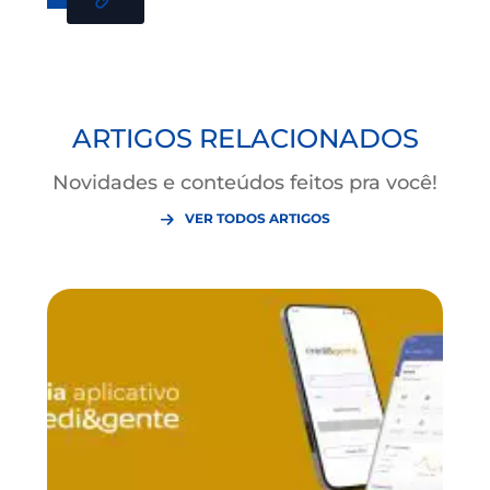
pode criar um sistema financeiro mais humano e
equilibrado. Ele garante que você seja sempre tratado
como o dono que é, com transparência e respeito.
Seja no momento de planejar uma nova conquista ou
proteger o que você já alcançou, lembre-se que cada
transação na
credi&gente
é um ato de cooperação.
Estamos aqui para garantir que esses atos resultem e
mais economia, mais retorno e muito mais segurança
para o seu futuro. Quando você coopera, você cresce, 
toda a comunidade prospera junto com você.
Gostou? Compartilhe este
artigo!