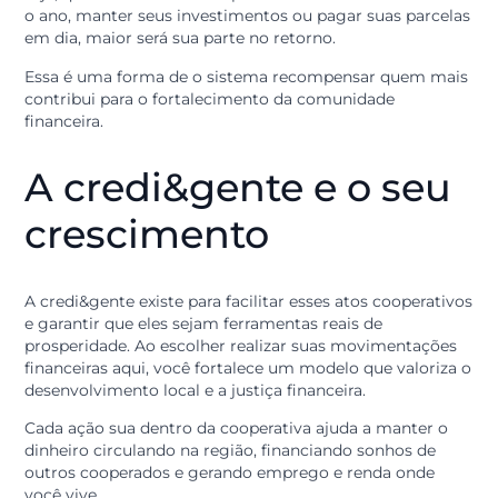
instituições acabam sendo menores ou até inexistente
em uma cooperativa. O foco é manter a sustentabilid
da estrutura, garantindo que o serviço seja eficiente e
barato para quem o utiliza.
Distribuição de sobras
Outro benefício do ato cooperativo é a distribuição da
“sobras”: ao final de cada ano, após o pagamento de t
as despesas da cooperativa, esse valor não vai para o
bolso de um acionista distante. Ele é devolvido para v
e para os outros cooperados.
Essa distribuição é proporcional à sua participação. O
seja, quanto mais atos cooperativos você realizou dur
o ano, manter seus investimentos ou pagar suas parce
em dia, maior será sua parte no retorno.
Essa é uma forma de o sistema recompensar quem m
contribui para o fortalecimento da comunidade