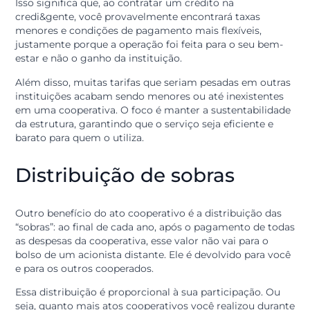
operações, os recursos permanecem dentro do sistem
são usados para melhorar as condições para todos os
membros.
Redução de custos e taxas
Um dos benefícios mais visíveis aparece nas taxas de
juros e tarifas. Como o ato cooperativo não é tributad
da mesma forma que uma operação comercial de um
banco, a cooperativa consegue repassar essa economi
para você.
Isso significa que, ao contratar um crédito na
credi&gente, você provavelmente encontrará taxas
menores e condições de pagamento mais flexíveis,
justamente porque a operação foi feita para o seu bem
estar e não o ganho da instituição.
Além disso, muitas tarifas que seriam pesadas em out