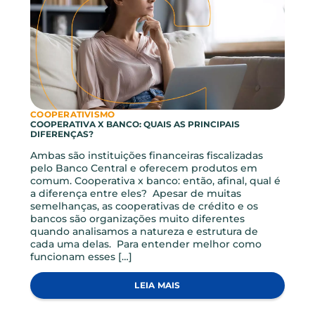
COOPERATIVISMO
O QUE É UMA COOPERATIVA DE CRÉDITO?
Você provavelmente conhece uma cooperativa
de crédito ou pelo menos já ouviu falar sobre est
modelo que vem ganhando cada vez mais
espaço no sistema financeiro mundial, inclusive
no Brasil. Atualmente existem mais de 85 mil
cooperativas de crédito no mundo, segundo
dados do WOCCU (Conselho Mundial de
Cooperativas de Crédito). Diante desse cenário,
vamos […]
LEIA MAIS