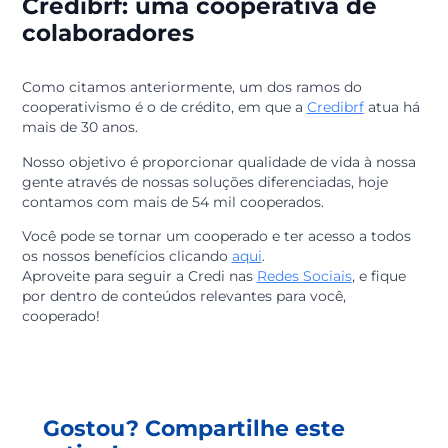
primeira cooperativa que, após quatro anos de fundaçã
já contava com mais de 100 membros.
Mais tarde, em 1889 dá-se oficialmente o início do
cooperativismo no Brasil. A primeira fundação a aderir
movimento foi a Cooperativa Econômica dos
Funcionários Públicos de Ouro Preto, no estado de Mi
Gerais.
Posteriormente outros empreendimentos com essa
filosofia surgiram, e com o passar dos anos estão
crescendo e fortalecendo a nossa economia.
Credibrf: uma cooperativa de
colaboradores
Como citamos anteriormente, um dos ramos do
cooperativismo é o de crédito, em que a
Credibrf
atua
mais de 30 anos.