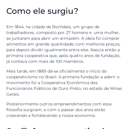
6º. Intercooperação: sempre trabalhar em conjunto,
independente de barreiras geográficas, manter a uniã
para alcançar um bem comum;
7º. Interesse pela comunidade: as políticas devem leva
em consideração a contribuição para o desenvolvimen
sustentável da comunidade.
Todos esses princípios foram definidos desde a primei
cooperativa fundada, em 1844, na Inglaterra. Agora,
vamos entender como este movimento começou.
Como ele surgiu?
Em 1844, na cidade de Rochdale, um grupo de
trabalhadores, composto por 27 homens e uma mulhe
se juntaram para abrir um armazém. A ideia foi compr
alimentos em grande quantidade, com melhores preço
para depois dividir igualmente entre eles. Nascia então