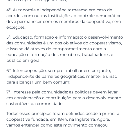
alinhadas ao objetivo econômico da cooperativa, e
dispostas a assumir suas atribuições, são bem-vindas;
2º. Gestão democrática: todos os membros devem
participar das tomadas de decisões e definições de
políticas;
3º. Participação econômica dos membros: todos os
cooperados possuem o dever de contribuir igualment
para o capital da organização;
4º. Autonomia e independência: mesmo em caso de
acordos com outras instituições, o controle democrát
deve permanecer com os membros da cooperativa, s
exceções;
5º. Educação, formação e informação: o desenvolvime
das comunidades é um dos objetivos do cooperativis
e isso se dá através do comprometimento com a
educação e formação dos membros, trabalhadores e
público em geral;