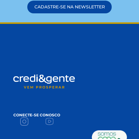
cooperativismo? Neste artigo você vai entender
como ele funciona, seu cenário atual e quais as
projeções para o futuro do cooperativismo nos
próximos anos. O Sistema […]
LEIA MAIS
FIQUE POR DENTRO
DAS NOVIDADES!
Conteúdos que apoiam seu crescimento 
impulsionam a sua prosperidade!
NAME
*