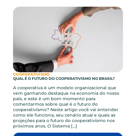
COOPERATIVISMO
COOPERATIVA X BANCO: QUAIS AS PRINCIPAIS
DIFERENÇAS?
Ambas são instituições financeiras fiscalizadas
pelo Banco Central e oferecem produtos em
comum. Cooperativa x banco: então, afinal, qual é
a diferença entre eles? Apesar de muitas
semelhanças, as cooperativas de crédito e os
bancos são organizações muito diferentes
quando analisamos a natureza e estrutura de
cada uma delas. Para entender melhor como
funcionam esses […]