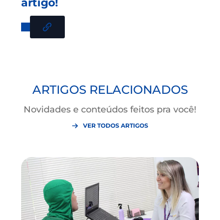
Nosso objetivo é proporcionar qualidade de vida à nos
gente através de nossas soluções diferenciadas, hoje
contamos com mais de 54 mil cooperados.
Você pode se tornar um cooperado e ter acesso a tod
os nossos benefícios clicando
aqui
.
Aproveite para seguir a Credi nas
Redes Sociais
, e fiqu
por dentro de conteúdos relevantes para você,
cooperado!
Gostou? Compartilhe este
artigo!