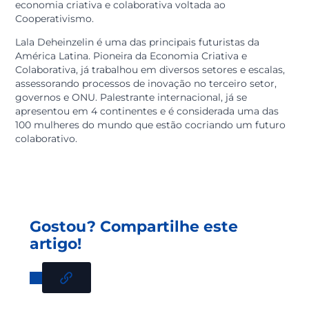
Crédito, comemorado em 20 de outubro, realizamos 
webinar com o tema Cooperativismo Inovador com a
palestrante Lala Deheinzelin.
No evento a palestrante trouxe uma percepção de
economia criativa e colaborativa voltada ao
Cooperativismo.
Lala Deheinzelin é uma das principais futuristas da
América Latina. Pioneira da Economia Criativa e
Colaborativa, já trabalhou em diversos setores e escala
assessorando processos de inovação no terceiro setor,
governos e ONU. Palestrante internacional, já se
apresentou em 4 continentes e é considerada uma da
100 mulheres do mundo que estão cocriando um futu
colaborativo.