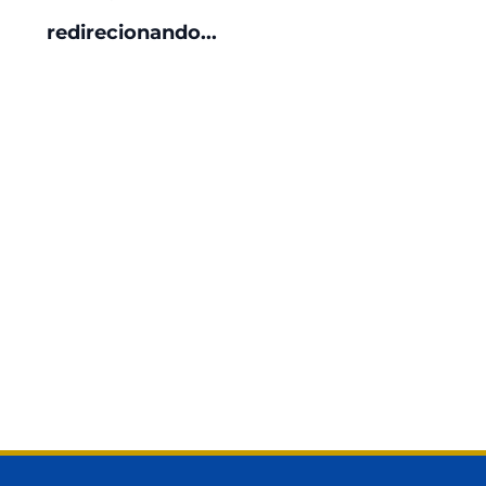
Neste prospecto você encontra as principais
informações sobre sua conta corrente.
redirecionando...