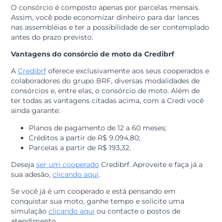
vantagens de um consórcio em relação a um
financiamento. Confira:
Não há taxa de juros
Diferentemente do financiamento, o consórcio possui
menor custo financeiro, pois não há cobrança de juros
Praticidade
A avaliação de crédito do consórcio é mais sutil do qu
uma análise para financiamento.
Não exige valor de entrada para adesão
O consórcio é composto apenas por parcelas mensais.
Assim, você pode economizar dinheiro para dar lances
nas assembléias e ter a possibilidade de ser contempl
antes do prazo previsto.
Vantagens do consórcio de moto da Credibrf