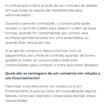
O consórcio de moto funciona como qualquer outro
consórcio que, basicamente, consiste em um grupo d
pessoas com um objetivo em comum que se juntam
para fazer um “autofinanciamento”.
Ele é realizado através de uma administradora de
consórcio autorizada pelo Banco Central. Neste caso, 
objetivo em comum que citamos é uma motocicleta.
A contratação é feita através de um contrato de adesã
em que todas as regras são estabelecidas pela
administradora.
Durante o período contratado, o consorciado pode
receber a carta de crédito para adquirir o bem de duas
formas: quando for contemplado por sorteio, que
acontece periodicamente em uma assembleia, ou
quando fizer lances por ela.
O grupo do consórcio deve continuar com os