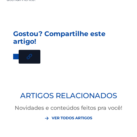
A
Credibrf
oferece exclusivamente aos seus cooperado
colaboradores do grupo BRF, diversas modalidades de
consórcios e, entre elas, o consórcio de moto. Além de
ter todas as vantagens citadas acima, com a Credi vo
ainda garante:
Planos de pagamento de 12 a 60 meses;
Créditos a partir de R$ 9.094,80;
Parcelas a partir de R$ 193,32.
Deseja
ser um cooperado
Credibrf. Aproveite e faça já 
sua adesão,
clicando aqui
.
Se você já é um cooperado e está pensando em
conquistar sua moto, ganhe tempo e solicite uma
simulação
clicando aqui
ou contacte o postos de
atendimento.