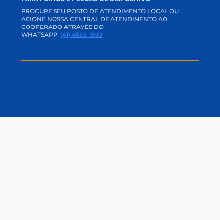
RELACIONAMENTO
CANAIS DE COMUNICAÇÃO
APP E INTERNET BANKING
ACADEMIA CREDI
TRABALHE CONOSCO
PERGUNTAS FREQUENTES
OUVIDORIA
CANAL DE PRIVACIDADE