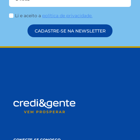
Seja para trabalhar, viajar, economizar tempo, ter
mais liberdade e conforto no dia a dia, entre
outros, comprar um carro é vontade de muitas
pessoas. Nesse momento, duas oportunidades
podem ajudar a transformar esse desejo em
realidade: o financiamento de veículo e o
consórcio auto. E como escolher a melhor opção
para você? Primeiramente é […]
LEIA MAIS
FIQUE POR DENTRO
DAS NOVIDADES!