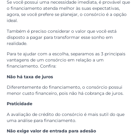
pagamentos até o final do contrato quando, de forma
gradativa, todos os consorciados terão sido
contemplados para comprar a moto que tanto deseja
Quais são as vantagens de um consórcio em relaçã
um financiamento?
Para fazer a escolha entre um consórcio e um
financiamento é preciso levar em consideração alguns
fatores, como por exemplo o prazo para atender essas
necessidades.
Se você possui uma necessidade imediata, é provável 
o financiamento atenda melhor às suas expectativas,
agora, se você prefere se planejar, o consórcio é a opç
ideal.
Também é preciso considerar o valor que você está
disposto a pagar para transformar esse sonho em
realidade.
Para te ajudar com a escolha, separamos as 3 principai