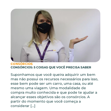
CONSÓRCIOS
CONSÓRCIO: 3 MOTIVOS PARA FAZER O SEU
Todos nós temos sonhos ao longo da vida. Alguns
deles, como comprar uma casa, um carro, uma
moto, ou até mesmo fazer aquela viagem dos
sonhos, só se tornam possíveis quando temos
certa liberdade financeira. E foi justamente para
facilitar esse processo que o consórcio foi criado.
Ele é, para muitos, o primeiro passo do […]
LEIA MAIS