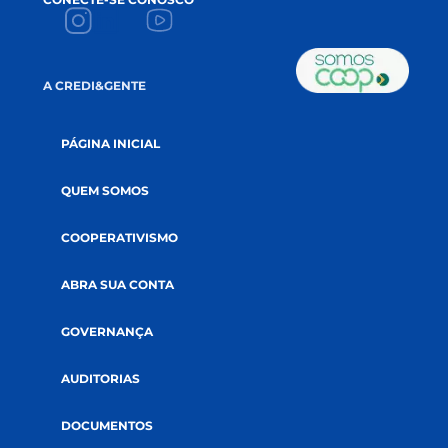
Conteúdos que apoiam seu crescimento 
impulsionam a sua prosperidade!
NAME
*
EMAIL
*
ACEITE
Li e aceito a
política de privacidade.
CADASTRE-SE NA NEWSLETTER