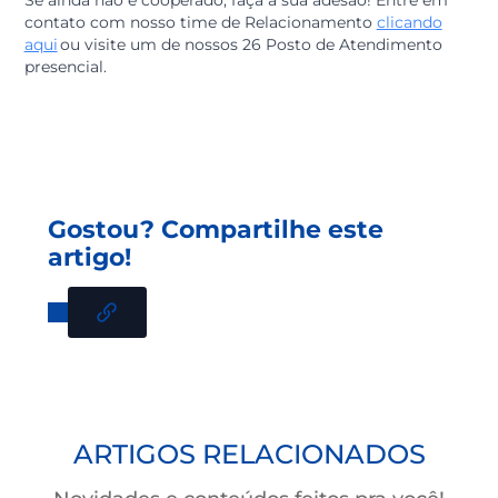
da BRF, queremos trilhar um caminho coletivo para
oferecer soluções inteligentes para o seu
desenvolvimento financeiro.
A gente entende que as melhores escolhas são aquela
que trazem resultados para todos. Oferecemos produt
e serviços financeiros de um jeito simples e próximo p
você, nosso cooperado.
Baixe agora e aproveite todos os benefícios da sua
instituição financeira!
Se ainda não é cooperado, faça a sua adesão! Entre em
contato com nosso time de Relacionamento
clicando
aqui
ou visite um de nossos 26 Posto de Atendimento
presencial.