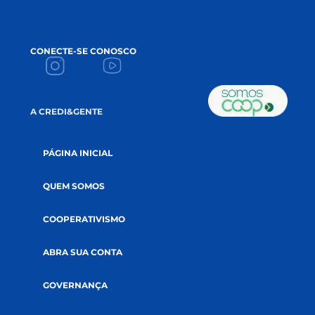
impulsionam a sua prosperidade!
NAME
*
EMAIL
*
ACEITE
Li e aceito a
política de privacidade.
CADASTRE-SE NA NEWSLETTER