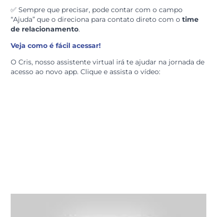
✅
Mais segurança e facilidade com o
cadastro da
biometria ou Face ID para aparelhos com essa
funcionalidade.
✅ Seus
dados de perfil
como telefone, e-mail e
endereços poderão ser atualizados diretamente no Ap
✅ Sempre que precisar, pode contar com o campo
“Ajuda” que o direciona para contato direto com o
tim
de relacionamento
.
Veja como é fácil acessar!
O Cris, nosso assistente virtual irá te ajudar na jornada
acesso ao novo app. Clique e assista o vídeo: