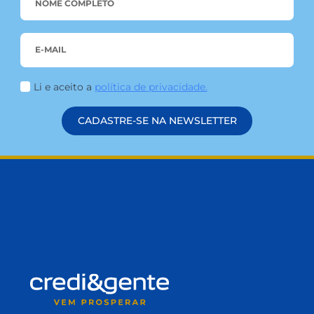
decisões, garantindo um ambiente de
colaboração e responsabilidade compartilhada.
Tipos de Assembleia Assembleia Ordinária:
Realizada periodicamente (geralmente uma vez
por ano) para tratar de assuntos rotineiros, como
aprovação de contas, destinação de sobras,
eleição […]
LEIA MAIS
FIQUE POR DENTRO
DAS NOVIDADES!
Conteúdos que apoiam seu crescimento 